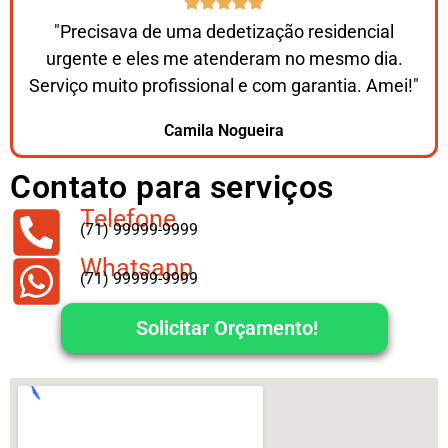
"Precisava de uma dedetização residencial
urgente e eles me atenderam no mesmo dia.
Serviço muito profissional e com garantia. Amei!"
Camila Nogueira
Contato para serviços
Telefone
(71) 99999-9999
Whatsapp
(71) 99999-9999
Solicitar Orçamento!