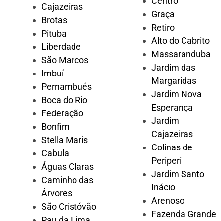
Centro
Cajazeiras
Graça
Brotas
Retiro
Pituba
Alto do Cabrito
Liberdade
Massaranduba
São Marcos
Jardim das
Imbuí
Margaridas
Pernambués
Jardim Nova
Boca do Rio
Esperança
Federação
Jardim
Bonfim
Cajazeiras
Stella Maris
Colinas de
Cabula
Periperi
Águas Claras
Jardim Santo
Caminho das
Inácio
Árvores
Arenoso
São Cristóvão
Fazenda Grande
Pau da Lima