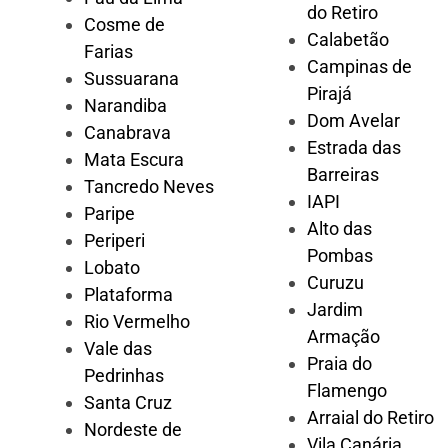
do Retiro
Cosme de
Calabetão
Farias
Campinas de
Sussuarana
Pirajá
Narandiba
Dom Avelar
Canabrava
Estrada das
Mata Escura
Barreiras
Tancredo Neves
IAPI
Paripe
Alto das
Periperi
Pombas
Lobato
Curuzu
Plataforma
Jardim
Rio Vermelho
Armação
Vale das
Praia do
Pedrinhas
Flamengo
Santa Cruz
Arraial do Retiro
Nordeste de
Vila Canária