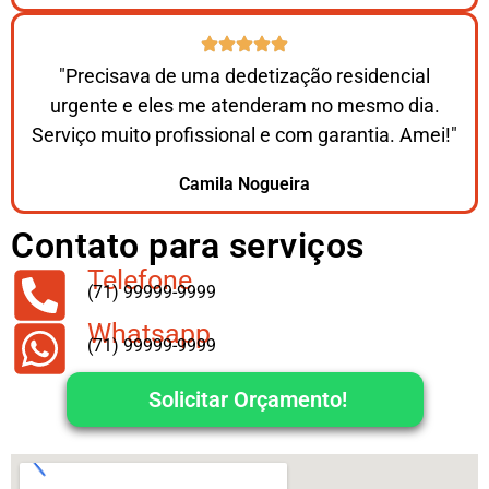
"Precisava de uma dedetização residencial
urgente e eles me atenderam no mesmo dia.
Serviço muito profissional e com garantia. Amei!"
Camila Nogueira
Contato para serviços
Telefone
(71) 99999-9999
Whatsapp
(71) 99999-9999
Solicitar Orçamento!