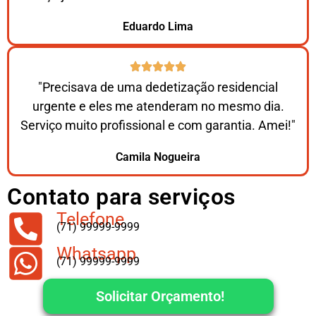
Eduardo Lima
"Precisava de uma dedetização residencial
urgente e eles me atenderam no mesmo dia.
Serviço muito profissional e com garantia. Amei!"
Camila Nogueira
Contato para serviços
Telefone
(71) 99999-9999
Whatsapp
(71) 99999-9999
Solicitar Orçamento!