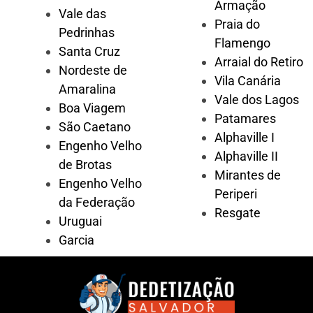
Armação
Vale das
Praia do
Pedrinhas
Flamengo
Santa Cruz
Arraial do Retiro
Nordeste de
Vila Canária
Amaralina
Vale dos Lagos
Boa Viagem
Patamares
São Caetano
Alphaville I
Engenho Velho
Alphaville II
de Brotas
Mirantes de
Engenho Velho
Periperi
da Federação
Resgate
Uruguai
Garcia