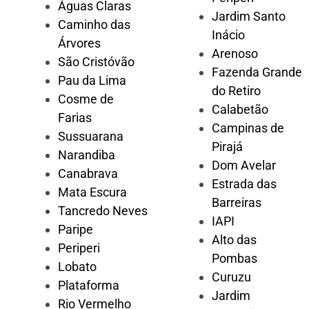
Águas Claras
Jardim Santo
Caminho das
Inácio
Árvores
Arenoso
São Cristóvão
Fazenda Grande
Pau da Lima
do Retiro
Cosme de
Calabetão
Farias
Campinas de
Sussuarana
Pirajá
Narandiba
Dom Avelar
Canabrava
Estrada das
Mata Escura
Barreiras
Tancredo Neves
IAPI
Paripe
Alto das
Periperi
Pombas
Lobato
Curuzu
Plataforma
Jardim
Rio Vermelho